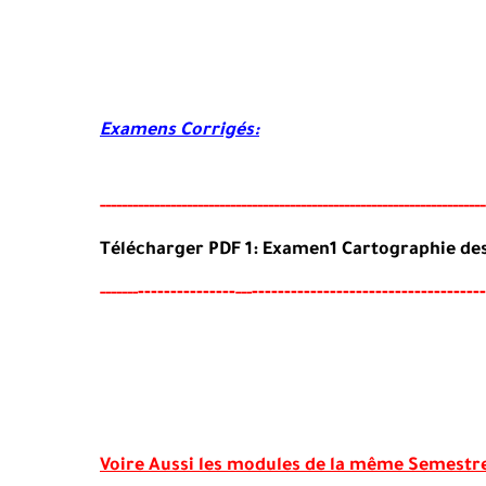
Examens Corrigés:
-----
--
-------
--------
---
----------------------------------------
-
-----
Télécharger PDF 1: Examen1 Cartographie des
-------
--------
------------------------------------
-----
--
---
Voire Aussi les modules de la même Semestr