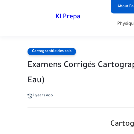
About Pa
KLPrepa
Physiqu
Cartographie des sols
Examens Corrigés Cartograph
Eau)
2 years ago
Cartog