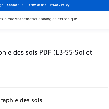
ge
Contact US
Terms of use
Privacy Policy
e
Chimie
Mathématique
Biologie
Electronique
ie des sols PDF (L3-S5-Sol et
raphie des sols