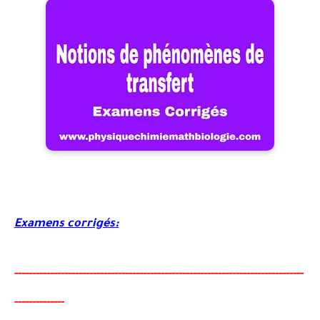
Examens corrigés:
-----
--
-------
--------
---
----------------------------------------
-
----------
-
----
------
--------