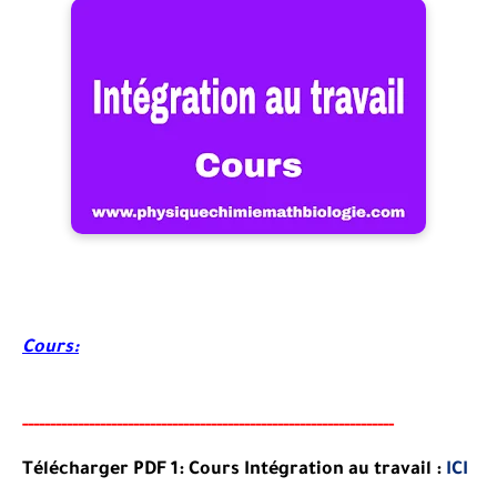
Cours:
-----
--
-------
--------
---
----------------------------------------
-
-
Télécharger PDF 1: Cours Intégration au travail :
ICI