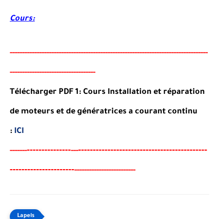
Cours:
-----
--
-------
--------
---
----------------------------------------
-
---------------
--
-
------
-
-----------------
-
------
-
Télécharger PDF 1: Cours Installation et réparation
de moteurs et de génératrices a courant continu
:
ICI
-------
--------
----------------------------------------
-
---
-----
--
---
------------
----
-
----
-
-----------------
-
------
-