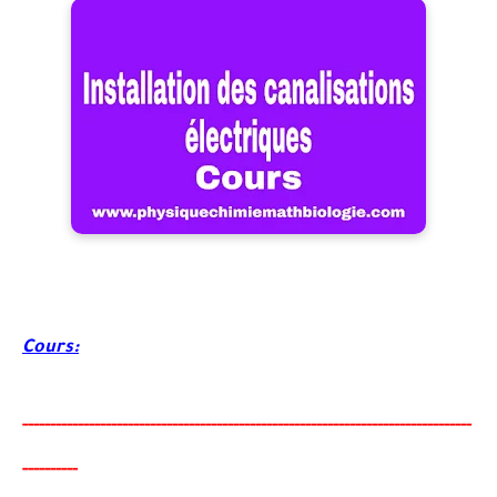
Cours:
-----
--
-------
--------
---
----------------------------------------
-
---------------
--
-
------
-