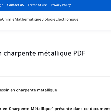
ge
Contact US
Terms of use
Privacy Policy
e
Chimie
Mathématique
Biologie
Electronique
en charpente métallique PDF
essin en charpente métallique
in en Charpente Métallique" présenté dans ce document