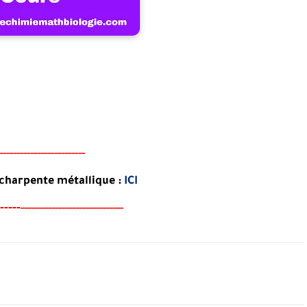
------------------------
-
 charpente métallique :
ICI
----
-
-----------------------------
-