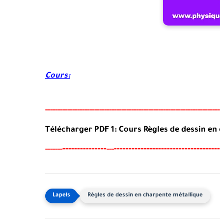
Cours:
-----
--
-------
--------
---
----------------------------------------
-
-----
Télécharger PDF 1: Cours Règles de dessin en
-------
--------
------------------------------------
-----
--
---
Règles de dessin en charpente métallique