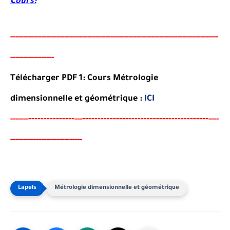
Cours:
-----
--
-------
--------
---
----------------------------------------
-
---------------
-----
-
------
-
---
-
Télécharger PDF 1: Cours Métrologie
dimensionnelle et géométrique :
ICI
-------
--------
----------------------------------------
-
-----
--
---
----
----------------
-
------
-
---
-
Métrologie dimensionnelle et géométrique