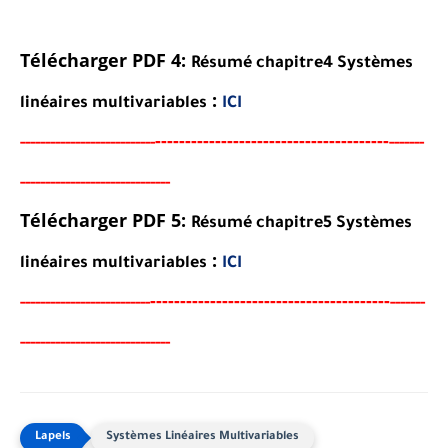
Télécharger PDF 4:
Résumé chapitre4 Systèmes
:
linéaires multivariables
ICI
----------------------------------
-
---
-
-----
--
----------
----------
-------
--------------------
-
--------
-
Télécharger PDF 5:
Résumé chapitre5 Systèmes
:
linéaires multivariables
ICI
-----------------------------------
-
---
-
-----
---
----------
--------
-------
--------------------
-
--------
-
Systèmes Linéaires Multivariables