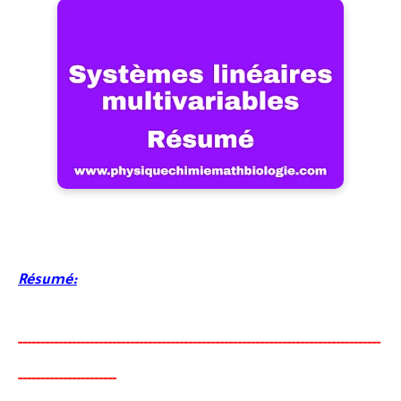
Résumé:
-----
--
-------
--------
---
----------------------------------------
-
---------------
------------
-
--------
-