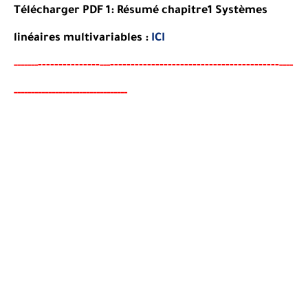
Télécharger PDF 1: Résumé chapitre1 Systèmes
linéaires multivariables :
ICI
-------
--------
----------------------------------------
-
-----
--
---
----
-----------------------
-
--------
-