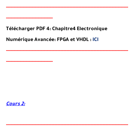
-----
---
----------
--------
-----------------------------------
-
---
-
---------------
----------------------
-
-------
-
Télécharger PDF 4:
Chapitre4 Electronique
Numérique Avancée: FPGA et VHDL
:
ICI
-----
--
-------
--------
---
----------------------------------------
-
---------------
----------------------
-
-------
-
Cours 2:
-----
--
----------
--
--------
--------------------------------------
-
---------------