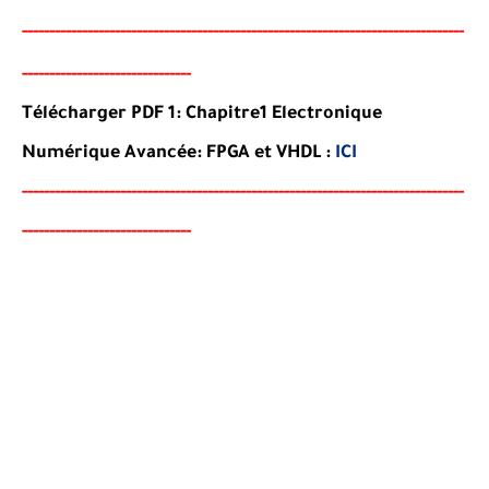
-----
--
----------
--
--------
--------------------------------------
-
---------------
----------------------
-
-------
-
Télécharger PDF 1: Chapitre1 Electronique
Numérique Avancée: FPGA et VHDL :
ICI
-----
--
----------
--
--------
--------------------------------------
-
---------------
----------------------
-
-------
-