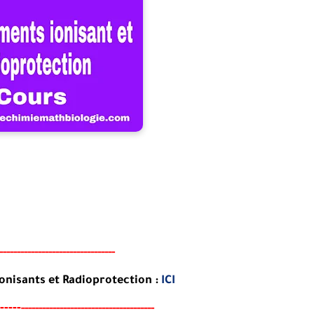
---------------------------------
onisants et Radioprotection :
ICI
----
-
---
-----------------------------------