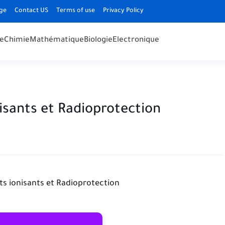
ge
Contact US
Terms of use
Privacy Policy
e
Chimie
Mathématique
Biologie
Electronique
sants et Radioprotection
 ionisants et Radioprotection