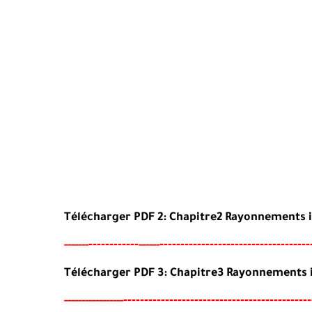
Télécharger PDF 2:
Chapitre2 Rayonnements i
----
--------
------------------------------------
-----
--
------
Télécharger PDF 3:
Chapitre3 Rayonnements i
--
--------
-----------------------------------
-----
--
----------