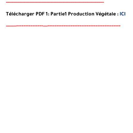
-----
--
-------
--------
---
----------------------------------------
-
Télécharger PDF 1: Partie1 Production Végétale :
ICI
-------
--------
----------------------------------------
-
-----
--
---