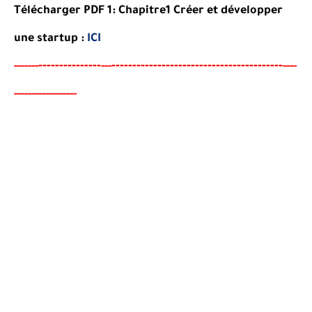
Télécharger PDF 1: Chapitre1 Créer et développer
une startup :
ICI
-------
--------
----------------------------------------
-
-----
--
---
----
-----------------
-