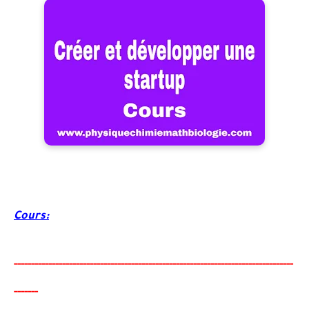
Cours:
-----
--
-------
--------
---
----------------------------------------
-
---------------
------
-