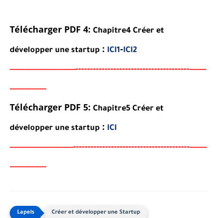
Télécharger PDF 4:
Chapitre4 Créer et
:
-
développer une startup
ICI1
ICI2
----------------------------------
-
---
-
-----
--
----------
----------
-------
--------------
-
Télécharger PDF 5:
Chapitre5 Créer et
:
développer une startup
ICI
-----------------------------------
-
---
-
-----
---
----------
--------
-------
--------------
-
Créer et développer une Startup