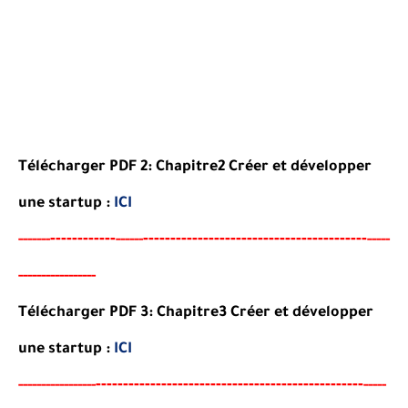
Télécharger PDF 2:
Chapitre2 Créer et développer
une startup
:
ICI
----
--------
-----------------------------------------
-----
--
------
-----
----------------
-
Télécharger PDF 3:
Chapitre3 Créer et développer
une startup
:
ICI
--
--------
--------------------------------------
-
-----
--
----------
-----