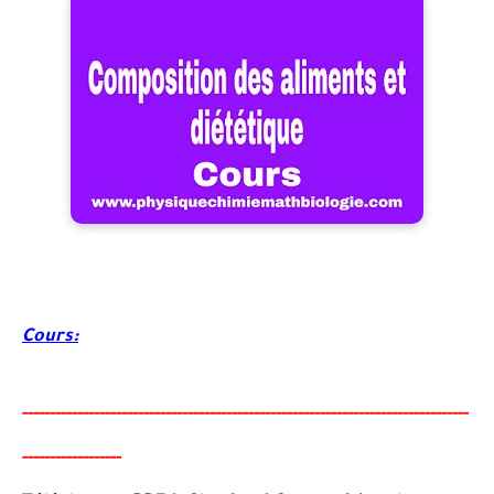
Cours:
-----
--
-------
--------
---
----------------------------------------
-
---------------
--------
-
--------
-