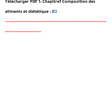
Télécharger PDF 1: Chapitre1 Composition des
aliments et diététique :
ICI
-------
--------
----------------------------------------
-
-----
--
---
----
-------------------
-
--------
-