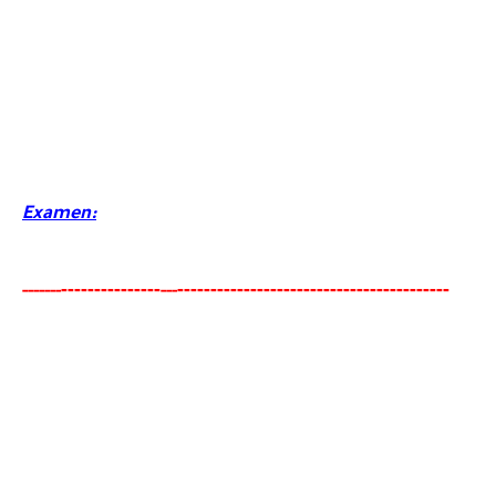
Examen:
-------
--------
----------------------------------------
-
-----
--
---