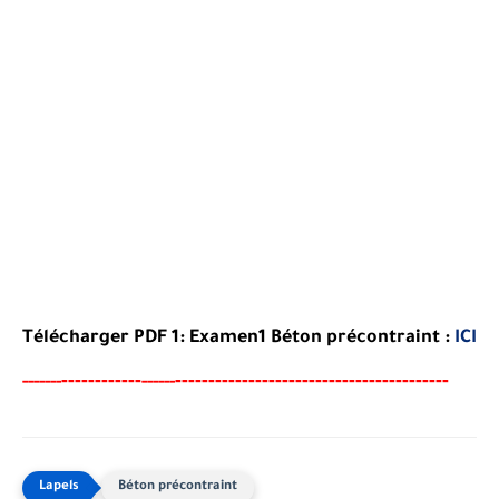
Télécharger PDF 1:
Examen1
Béton précontraint
:
ICI
----
--------
-----------------------------------------
-----
--
------
Béton précontraint