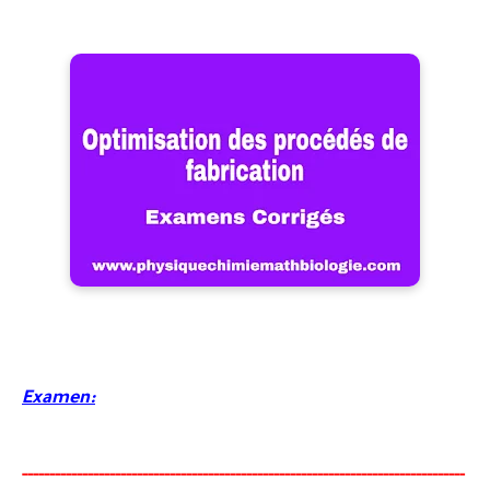
Examen:
-----
--
----------
--
--------
--------------------------------------
-
---------------