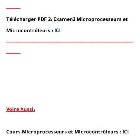
--------
-
Télécharger PDF 2:
Examen2
Microprocesseurs et
Microcontrôleurs
:
ICI
-----
--
----
--------
------
-----------------------------------------
---------------
--------
-
Voire Aussi:
Cours Microprocesseurs et Microcontrôleurs :
ICI