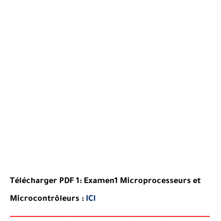
Télécharger PDF 1:
Examen
1 Microprocesseurs et
Microcontrôleurs
:
ICI
-----
--
----
--------
------
-----------------------------------------
---------------