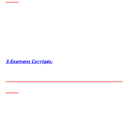
--------
-
3.Examens Corrigés:
-----
--
-------
--------
---
----------------------------------------
-
---------------
--------
-