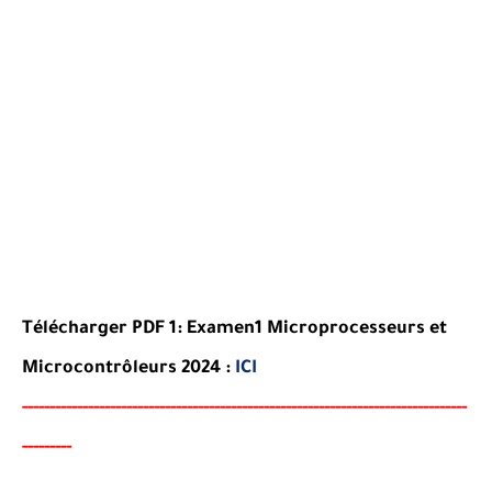
Télécharger PDF 1:
Examen
1 Microprocesseurs et
Microcontrôleurs
2024 :
ICI
-----
--
----
--------
------
-----------------------------------------
---------------
--------
-