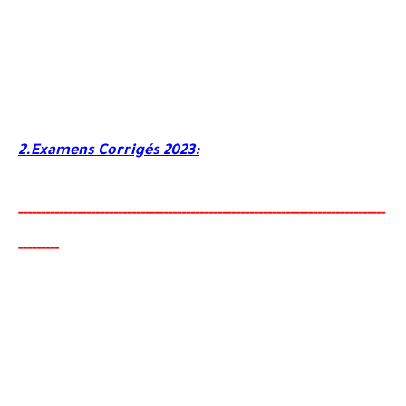
2.Examens Corrigés 2023:
-----
--
-------
--------
---
----------------------------------------
-
---------------
--------
-