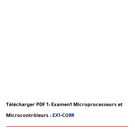
Télécharger PDF 1:
Examen
1 Microprocesseurs et
Microcontrôleurs
:
EX1
-
CORR
-----
--
----
--------
------
-----------------------------------------
---------------