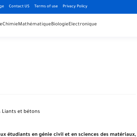
ge
Contact US
Terms of use
Privacy Policy
e
Chimie
Mathématique
Biologie
Electronique
 Liants et bétons
aux étudiants en génie civil et en sciences des matériaux,