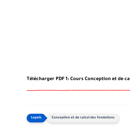
Télécharger PDF 1: Cours Conception et de ca
----
--------
------------------------------------
-----
--
------
Conception et de calcul des fondations