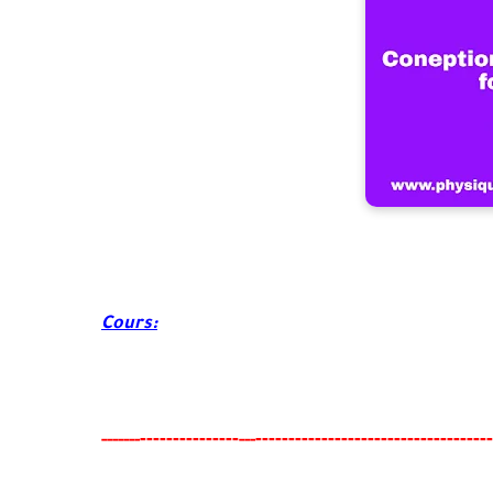
Cours:
-------
--------
------------------------------------
-----
--
---