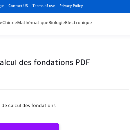
ge
Contact US
Terms of use
Privacy Policy
e
Chimie
Mathématique
Biologie
Electronique
alcul des fondations PDF
 de calcul des fondations