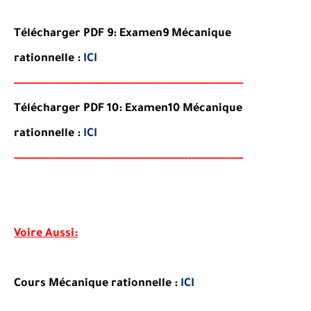
Télécharger PDF 9:
Examen
9 Mécanique
rationnelle
:
ICI
-----
--
----------
----------
----------------------------------
-
---
-
Télécharger PDF 10:
Examen10
Mécanique
rationnelle
:
ICI
-----
---
----------
--------
-----------------------------------
-
---
-
Voire Aussi:
Cours Mécanique rationnelle :
ICI