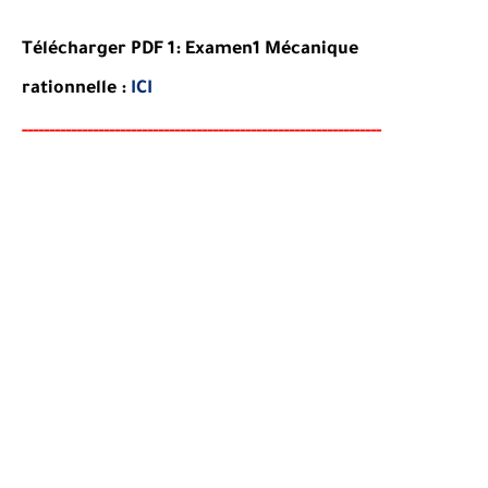
Télécharger PDF 1:
Examen1
Mécanique
rationnelle
:
ICI
-----
--
-------
--------
---
----------------------------------------
-