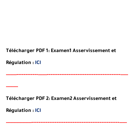
Télécharger PDF 1:
Examen1
Asservissement et
Régulation
:
ICI
----
--------
-----------------------------------------
-----
--
------
-----
-------
-
Télécharger PDF 2:
Examen2
Asservissement et
Régulation
:
ICI
--
--------
--------------------------------------
-
-----
--
----------
-----