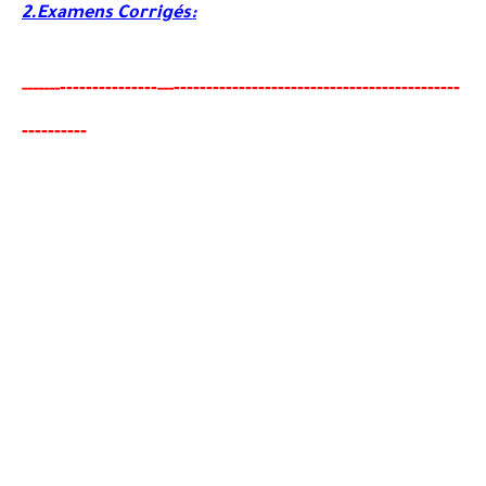
2.Examens Corrigés:
-------
--------
----------------------------------------
-
---
-----
--
---
---------
-