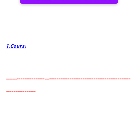
1.Cours:
-------
--------
----------------------------------------
-
---
-----
--
---
---------------
-