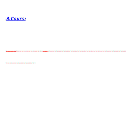
3.Cours:
-------
--------
----------------------------------------
-
---
-----
--
---
---------------
-