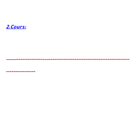
2.Cours:
-------
--------
----------------------------------------
-
---
-----
--
---
---------------
-