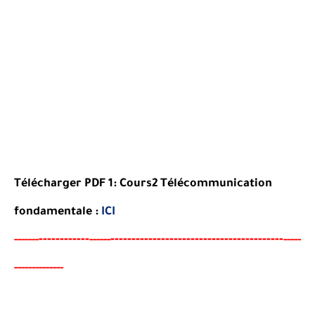
Télécharger PDF 1: Cours2 Télécommunication
fondamentale :
ICI
----
--------
-----------------------------------------
-----
--
------
-----
-------------
-