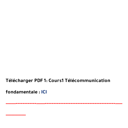
Télécharger PDF 1: Cours1 Télécommunication
fondamentale :
ICI
----
--------
-----------------------------------------
-----
--
------
-----
-------------
-