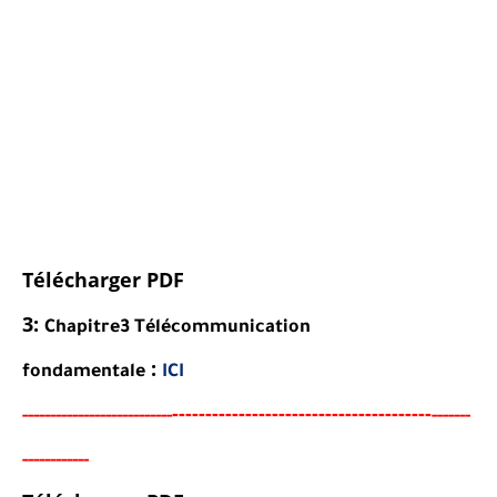
Télécharger PDF
3:
Chapitre3
Télécommunication
:
fondamentale
ICI
----------------------------------
-
---
-
-----
--
----------
----------
-------
-----------
-