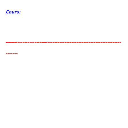
Cours:
-------
--------
----------------------------------------
-
---
-----
--
---
------
-