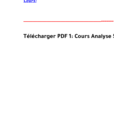
Cours:
-
-
-----
-----
--
-------
--------
---
----------------------------
--
-
-----
Télécharger PDF 1:
Cours
Analyse