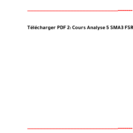
-
-
-----
-----
--
-------
--------
---
----------------------------
--
-
-----
Télécharger PDF 2:
Cours
Analyse 5 SMA3
FSR
-
-
-----
-----
--
-------
--------
---
----------------------------
--
-
-----