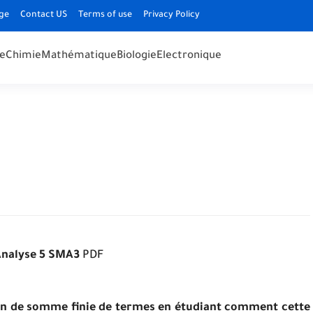
ge
Contact US
Terms of use
Privacy Policy
e
Chimie
Mathématique
Biologie
Electronique
Analyse 5 SMA3
PDF
tion de somme finie de termes en étudiant comment cette