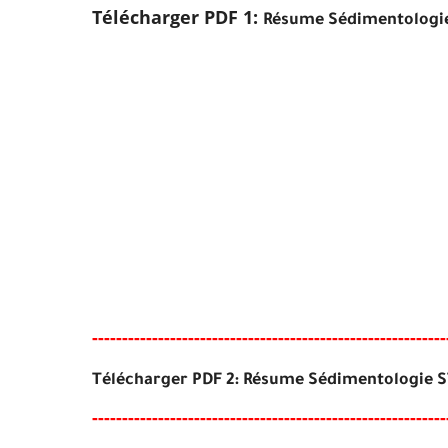
Télécharger PDF 1:
Résume Sédimentologi
-----
--
-------
--------
---
----------------------------------
Télécharger PDF 2: Résume Sédimentologie 
-----
--
----
--------
------
----------------------------------