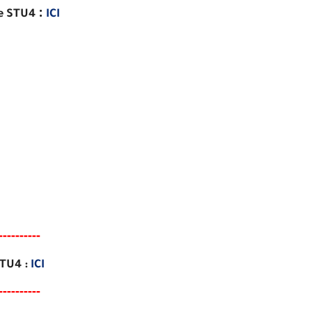
:
e STU4
ICI
--------
--
STU4 :
ICI
--------
--