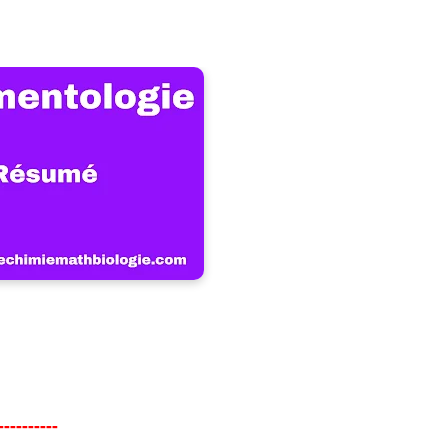
--------
--