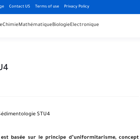
ge
Contact US
Terms of use
Privacy Policy
e
Chimie
Mathématique
Biologie
Electronique
U4
édimentologie STU4
est basée sur le principe d’uniformitarisme, concept