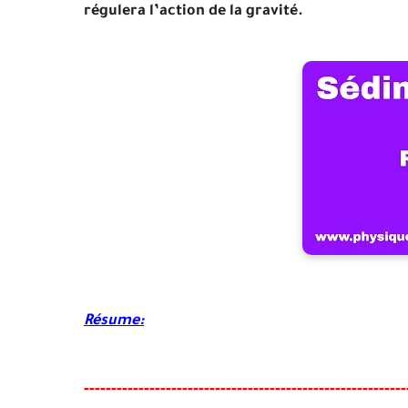
régulera l’action de la gravité.
Résume
:
-----
--
-----
--------
-----
----------------------------------