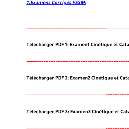
1.Examens Corrigés FSSM:
---------
----
-----
--
-----
--------
-----
------------------------------
Télécharger PDF 1: Examen1 Cinétique et Cata
-------
--------
----------------------------
--
------
-----
--
---
Télécharger PDF 2:
Examen2 Cinétique et Cat
---------
----
-----
--
-------
--------
---
----------------------------
--
Télécharger PDF 3:
Examen3 Cinétique et Cat
---------
----