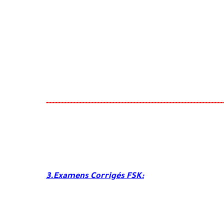
-----
--
-------
--------
---
----------------------------------
3.Examens Corrigés FSK: