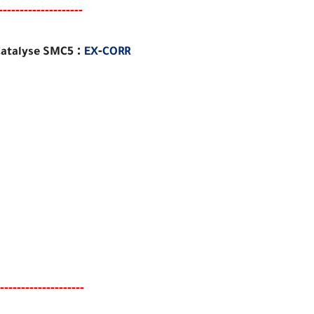
--
--
------
------
----
:
-
Catalyse SMC5
EX
CORR
--
--
------
------
----