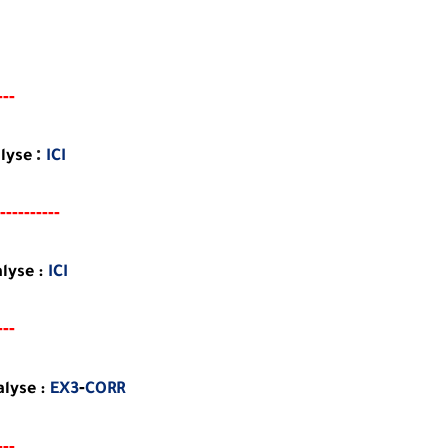
---
:
lyse
ICI
---
-------
alyse
:
ICI
---
-
alyse
:
EX3
CORR
---