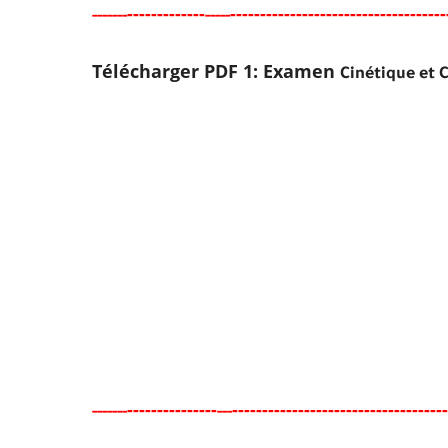
-----
--------
------------------------------------
-----
--
-----
Télécharger PDF 1: Examen
Cinétique et 
-------
--------
------------------------------------
-----
--
---