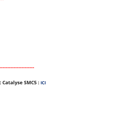
----
--
------
------
----
t Catalyse SMC5
:
ICI