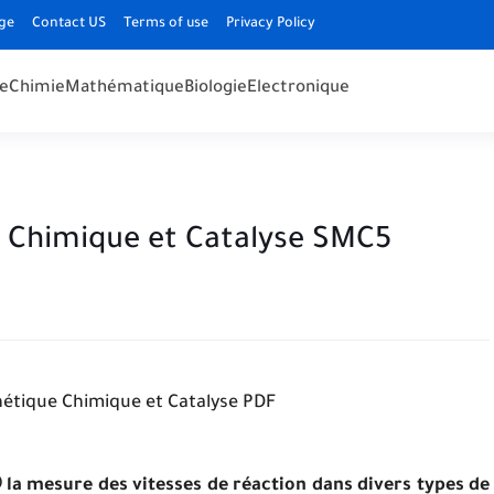
ge
Contact US
Terms of use
Privacy Policy
e
Chimie
Mathématique
Biologie
Electronique
 Chimique et Catalyse SMC5
étique Chimique et Catalyse PDF
➀ la mesure des vitesses de réaction dans divers types de