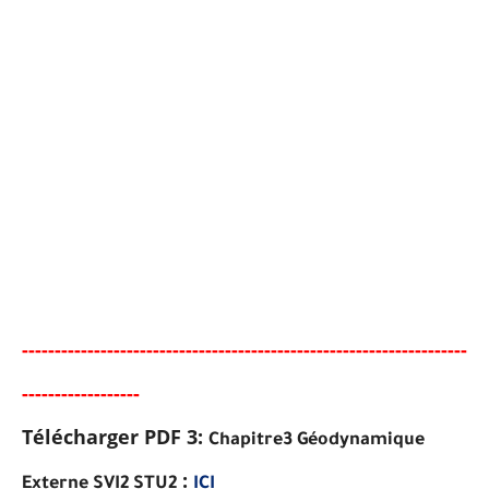
-----
--
----
--------
------
------------------------------------------
-
--
-----
---
-----
---
Télécharger PDF 3:
Chapitre3
Géodynamique
:
Externe SVI2 STU2
ICI