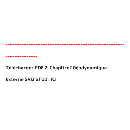
-----
--
-------
--------
---
------------------------------------------
-
--
-----
---
-----
---
Télécharger PDF 2:
Chapitre2
Géodynamique
Externe SVI2 STU2 :
ICI