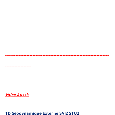
-------
--------
------------------------------------------
--
-----
--
---
-
-----
---
-----
---
Voire Aussi
:
TD Géodynamique Externe SVI2 STU2