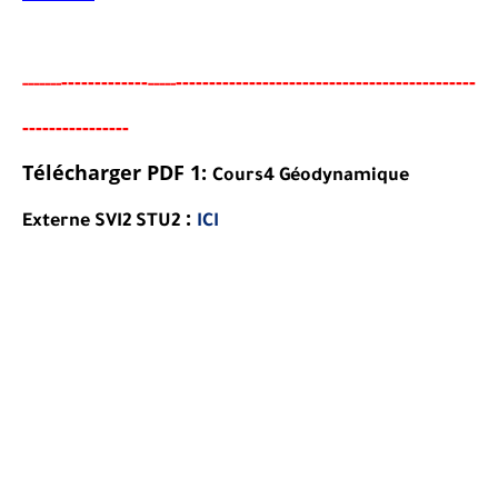
-----
--------
------------------------------------------
---
-----
--
-----
-----
---
-----
---
Télécharger PDF 1:
Cours4 Géodynamique
:
Externe SVI2 STU2
ICI