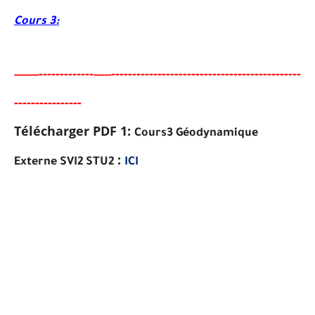
Cours 3:
-----
--------
------------------------------------------
---
-----
--
-----
-----
---
-----
---
Télécharger PDF 1:
Cours3 Géodynamique
:
Externe SVI2 STU2
ICI