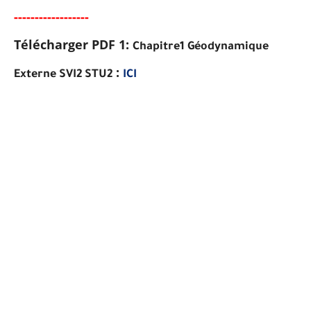
--
-----
---
-----
---
Télécharger PDF 1:
Chapitre1 Géodynamique
:
Externe SVI2 STU2
ICI