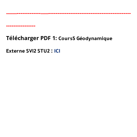
-----
--------
------------------------------------------
---
-----
--
-----
-----
---
-----
---
Télécharger PDF 1:
Cours5 Géodynamique
:
Externe SVI2 STU2
ICI