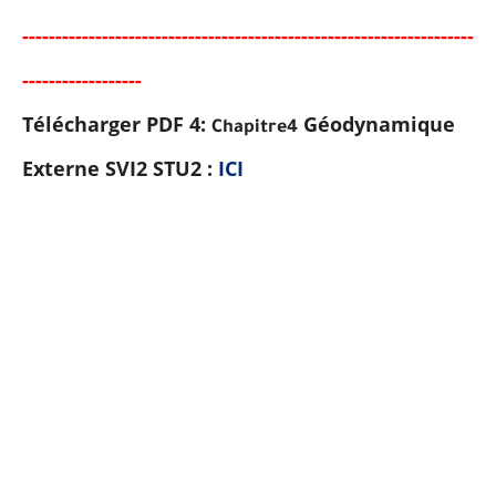
-----
--
----------
--
--------
----------------------------------------
-
--
-----
---
-----
---
Télécharger PDF 4:
Géodynamique
Chapitre4
Externe SVI2 STU2
:
I
C
I