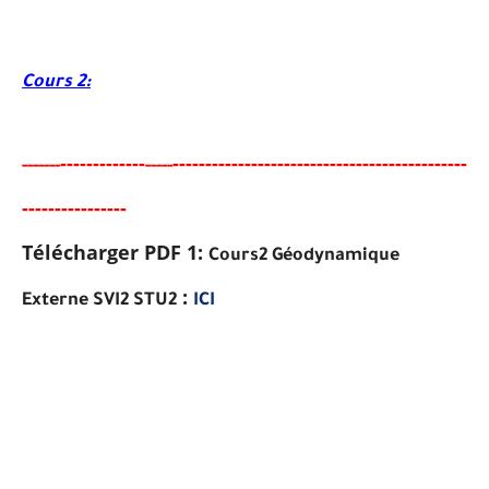
Cours 2:
-----
--------
------------------------------------------
---
-----
--
-----
-----
---
-----
---
Télécharger PDF 1:
Cours2 Géodynamique
:
Externe SVI2 STU2
ICI