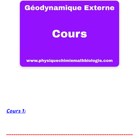
Cours 1:
-----
--
-----
--------
-----
------------------------------------------
-