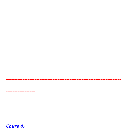
-------
--------
------------------------------------------
--
-----
--
---
-
-----
---
-----
---
Cours 4: