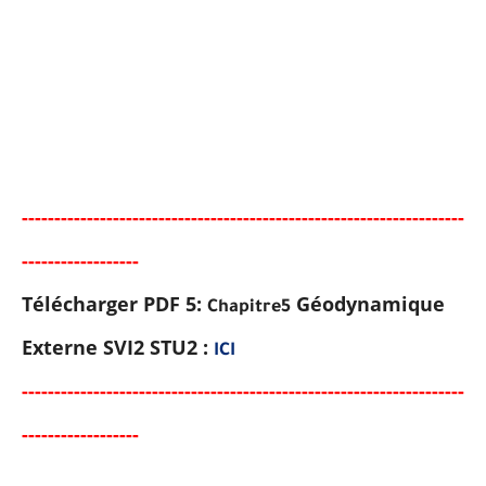
-----
--
----------
----------
---------------------------------------
-
-
-
-
-----
---
-----
---
Télécharger PDF 5:
Géodynamique
Chapitre5
Externe SVI2 STU2
:
ICI
-----
---
----------
--------
-----------------------------------------
-
-
-
-----
---
-----
---