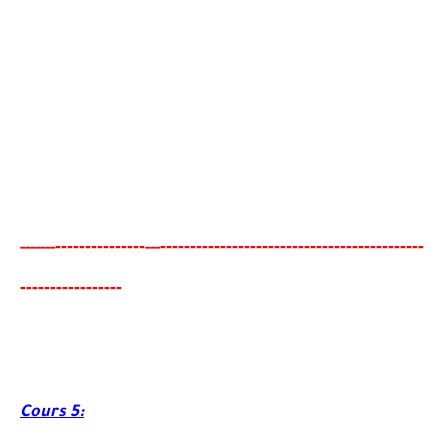
-------
--------
------------------------------------------
--
-----
--
---
-
-----
---
-----
---
Cours 5: