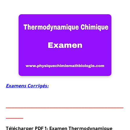
Examens Corrigés:
-----
--
-------
--------
---
----------------------------------------
-
-
------
--
---
-
--
-
--
---
-
--
-
-
-
Télécharger PDF 1:
Examen
Thermodynamique