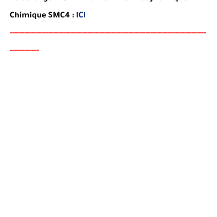
Chimique SMC4
:
ICI
-----
--
-------
--------
---
----------------------------------------
-
-
------
--
---
-
--
-
--
---
-
--
-
-
-