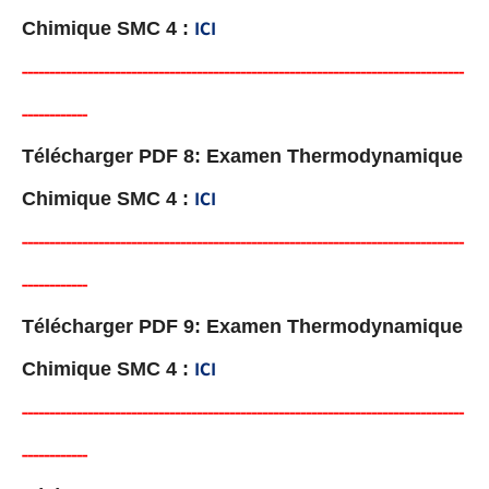
Chimique SMC 4 :
ICI
-----
--
-------
--------
---
------------------------------------------
------
--
---
-
--
-
--
---
-
--
-
-
-
Télécharger PDF 8: Examen Thermodynamique
Chimique SMC 4 :
ICI
-----
--
----
--------
------
------------------------------------------
------
--
---
-
--
-
--
---
-
--
-
-
-
Télécharger PDF 9: Examen Thermodynamique
Chimique SMC 4 :
ICI
-----
--
----------
--
--------
----------------------------------------
------
--
---
-
--
-
--
---
-
--
-
-
-